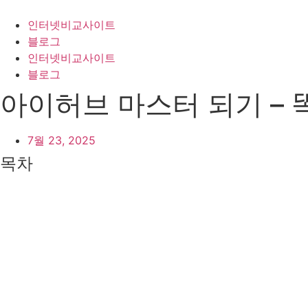
콘
텐
인터넷비교사이트
츠
블로그
로
인터넷비교사이트
건
블로그
너
아이허브 마스터 되기 –
뛰
기
7월 23, 2025
목차